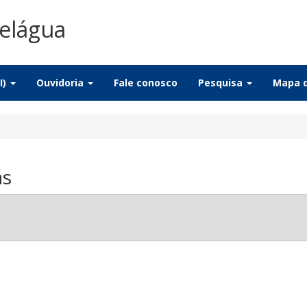
elágua
I)
Ouvidoria
Fale conosco
Pesquisa
Mapa d
as