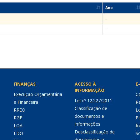
Ano
-
-
FINANÇAS
ACESSO À
E-
INFORMAÇÃO
Execução Orçamentária
Co
Lei nº 12.527/2011
e Financeira
Re
Classificação de
RREO
Le
documentos e
RGF
P
informações
LOA
fr
Desclassificação de
LDO
So
documentos e