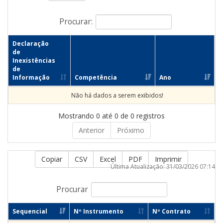
Procurar:
Declaração
de
Inexistências
de
Informação
Competência
Ano
Não há dados a serem exibidos!
Mostrando 0 até 0 de 0 registros
Anterior
Próximo
Copiar
CSV
Excel
PDF
Imprimir
Última Atualização: 31/03/2026 07:14
Procurar
Sequencial
Nº Instrumento
Nº Contrato