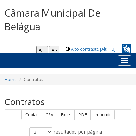
Câmara Municipal De
Belágua
Alto contraste [Alt + 3]
A +
A -
Toggl
navig
Home
Contratos
Contratos
Copiar
CSV
Excel
PDF
Imprimir
resultados por página